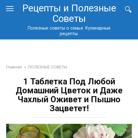
Перейти
Рецепты и Полезные
к
Советы
контенту
Полезные советы о семье. Кулинарные
рецепты.
Главная
»
ПОЛЕЗНЫЕ СОВЕТЫ
1 Таблетка Под Любой
Домашний Цветок и Даже
Чахлый Оживет и Пышно
Зацветет!