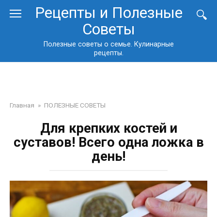
Перейти
Рецепты и Полезные
к
Советы
контенту
Полезные советы о семье. Кулинарные
рецепты.
Главная
»
ПОЛЕЗНЫЕ СОВЕТЫ
Для крепких костей и
суставов! Всего одна ложка в
день!