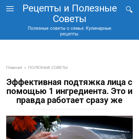
Перейти
Рецепты и Полезные
к
Советы
контенту
Полезные советы о семье. Кулинарные
рецепты.
Главная
»
ПОЛЕЗНЫЕ СОВЕТЫ
Эффективная подтяжка лица с
помощью 1 ингредиента. Это и
правда работает сразу же