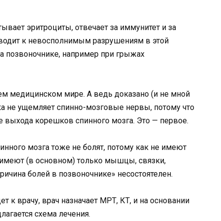
ывает эритроциты, отвечает за иммунитет и за
водит к невосполнимым разрушениям в этой
на позвоночнике, например при грыжах
ем медицинском мире. А ведь доказано (и не мной
ка не ущемляет спинно-мозговые нервы, потому что
 выхода корешков спинного мозга. Это — первое.
пинного мозга тоже не болят, потому как не имеют
имеют (в основном) только мышцы, связки,
ичина болей в позвоночнике» несостоятелен.
ет к врачу, врач назначает МРТ, КТ, и на основании
длагается схема лечения.