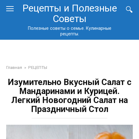
Перейти
Рецепты и Полезные
к
Советы
контенту
Полезные советы о семье. Кулинарные
рецепты.
Главная
»
РЕЦЕПТЫ
Изумительно Вкусный Салат с
Мандаринами и Курицей.
Легкий Новогодний Салат на
Праздничный Стол