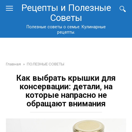
Перейти
Рецепты и Полезные
к
Советы
контенту
Полезные советы о семье. Кулинарные
рецепты.
Главная
»
ПОЛЕЗНЫЕ СОВЕТЫ
Как выбрать крышки для
консервации: детали, на
которые напрасно не
обращают внимания