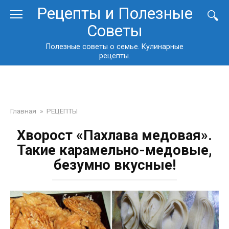
Перейти
Рецепты и Полезные
к
Советы
контенту
Полезные советы о семье. Кулинарные
рецепты.
Главная
»
РЕЦЕПТЫ
Хворост «Пахлава медовая».
Такие карамельно-медовые,
безумно вкусные!