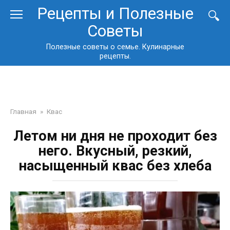
Перейти
Рецепты и Полезные
к
Советы
контенту
Полезные советы о семье. Кулинарные
рецепты.
Главная
»
Квас
Летом ни дня не проходит без
него. Вкусный, резкий,
насыщенный квас без хлеба