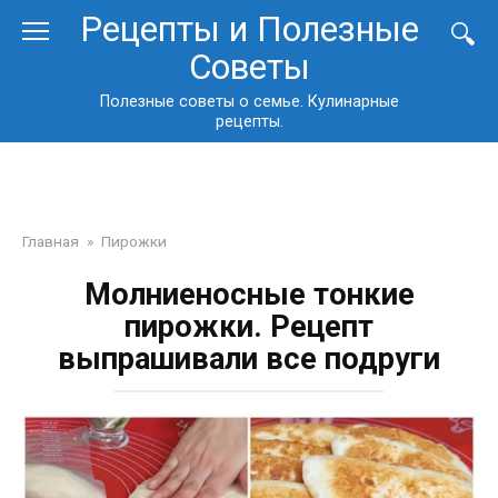
Перейти
Рецепты и Полезные
к
Советы
контенту
Полезные советы о семье. Кулинарные
рецепты.
Главная
»
Пирожки
Молниеносные тонкие
пирожки. Рецепт
выпрашивали все подруги