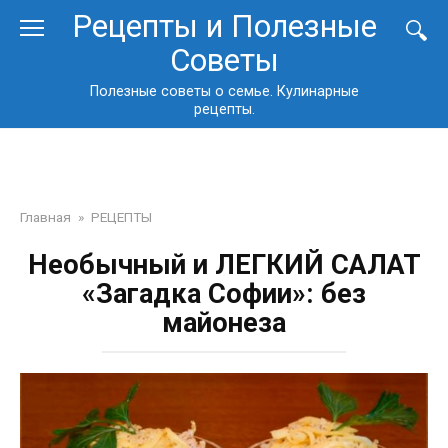
Перейти
Рецепты и Полезные
к
Советы
контенту
Полезные советы о семье. Кулинарные
рецепты.
Главная
»
РЕЦЕПТЫ
Необычный и ЛЕГКИЙ САЛАТ
«Загадка Софии»: без
майонеза