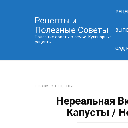
Перейти
к
РЕЦЕ
контенту
Рецепты и
Полезные Советы
ВЫП
Полезные советы о семье. Кулинарные
рецепты.
САД 
Главная
»
РЕЦЕПТЫ
Нереальная В
Капусты / Н