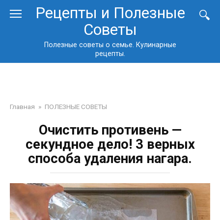
Перейти
Рецепты и Полезные
к
Советы
контенту
Полезные советы о семье. Кулинарные
рецепты.
Главная
»
ПОЛЕЗНЫЕ СОВЕТЫ
Очистить противень —
секундное дело! 3 верных
способа удаления нагара.