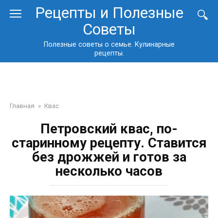
Перейти
Рецепты и Полезные
к
Советы
контенту
Полезные советы о семье. Кулинарные
рецепты.
Главная
»
Квас
Петровский квас, по-
старинному рецепту. Ставится
без дрожжей и готов за
несколько часов