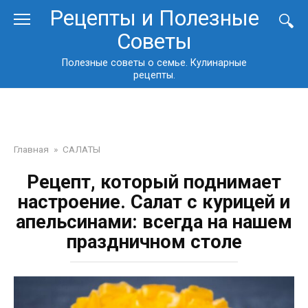
Перейти
Рецепты и Полезные
к
Советы
контенту
Полезные советы о семье. Кулинарные
рецепты.
Главная
»
САЛАТЫ
Рецепт, который поднимает
настроение. Салат с курицей и
апельсинами: всегда на нашем
праздничном столе