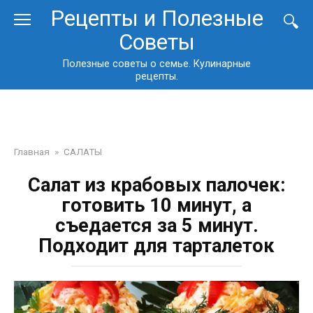
Перейти
Рецепты и Полезные
к
Советы
контенту
Полезные советы о семье. Кулинарные
рецепты.
Главная
»
САЛАТЫ
Салат из крабовых палочек:
готовить 10 минут, а
съедается за 5 минут.
Подходит для тарталеток