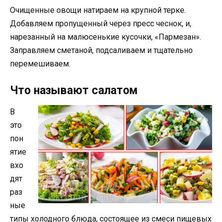
Очищенные овощи натираем на крупной терке.
Добавляем пропущенный через пресс чеснок, и,
нарезанный на малюсенькие кусочки, «Пармезан».
Заправляем сметаной, подсаливаем и тщательно
перемешиваем.
Что называют салатом
В
это
пон
ятие
вхо
дят
раз
ные
типы холодного блюда, состоящее из смеси пищевых