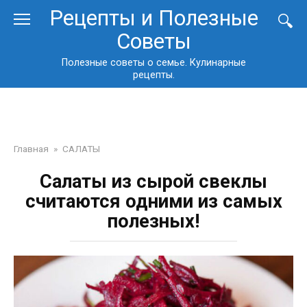
Перейти
Рецепты и Полезные
к
Советы
контенту
Полезные советы о семье. Кулинарные
рецепты.
Главная
»
САЛАТЫ
Салаты из сырой свеклы
считаются одними из самых
полезных!