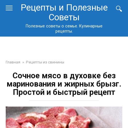
Перейти
Рецепты и Полезные
к
Советы
контенту
Полезные советы о семье. Кулинарные
рецепты.
Главная
»
Рецепты из свинины
Сочное мясо в духовке без
маринования и жирных брызг.
Простой и быстрый рецепт