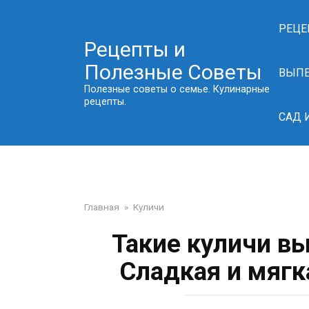
Перейти
к
РЕЦЕ
контенту
Рецепты и
Полезные Советы
ВЫП
Полезные советы о семье. Кулинарные
рецепты.
САД 
Главная
»
Куличи
Такие куличи в
Сладкая и мягк