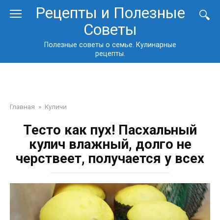
Перейти
Рецепты и Полезные
к
Советы
контенту
Полезные советы о семье. Кулинарные
рецепты.
Главная
»
Куличи
Тесто как пух! Пасхальный
кулич влажный, долго не
черствеет, получается у всех