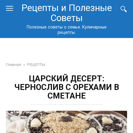
Перейти
Рецепты и Полезные
к
Советы
контенту
Полезные советы о семье. Кулинарные
рецепты.
Главная
»
РЕЦЕПТЫ
ЦАРСКИЙ ДЕСЕРТ:
ЧЕРНОСЛИВ С ОРЕХАМИ В
СМЕТАНЕ