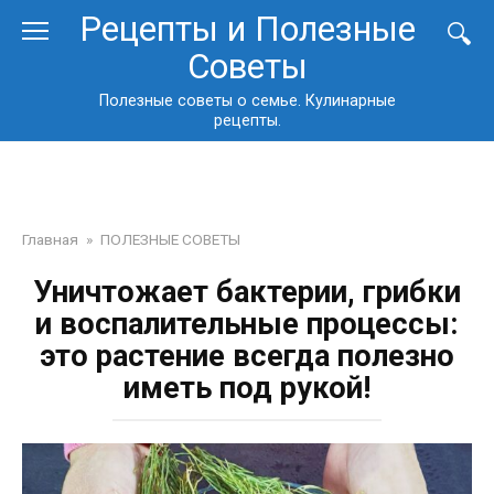
Перейти
Рецепты и Полезные
к
Советы
контенту
Полезные советы о семье. Кулинарные
рецепты.
Главная
»
ПОЛЕЗНЫЕ СОВЕТЫ
Уничтожает бактерии, грибки
и воспалительные процессы:
это растение всегда полезно
иметь под рукой!