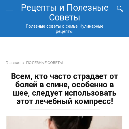
Перейти
Рецепты и Полезные
к
Советы
контенту
Полезные советы о семье. Кулинарные
рецепты.
Главная
»
ПОЛЕЗНЫЕ СОВЕТЫ
Всем, кто часто страдает от
болей в спине, особенно в
шее, следует использовать
этот лечебный компресс!