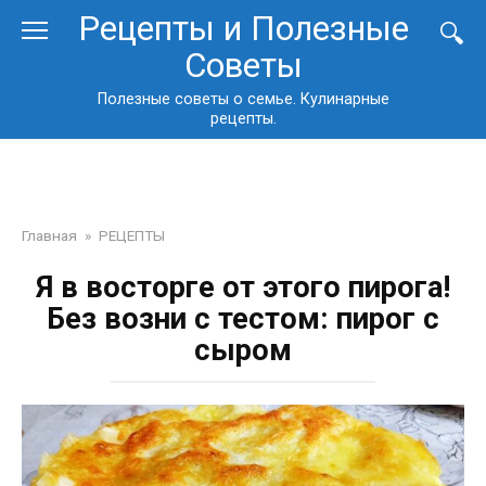
Перейти
Рецепты и Полезные
к
Советы
контенту
Полезные советы о семье. Кулинарные
рецепты.
Главная
»
РЕЦЕПТЫ
Я в восторге от этого пирога!
Без возни с тестом: пирог с
сыром